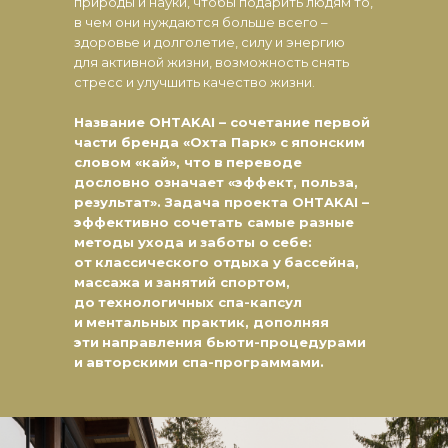
природы и науки, чтобы подарить людям то,
в чем они нуждаются больше всего –
здоровье и долголетие, силу и энергию
для активной жизни, возможность снять
стресс и улучшить качество жизни.
Название OHTAKAI – сочетание первой
части бренда «Охта Парк» с
японским
словом «кай», что
в
переводе
дословно означает «эффект, польза,
результат». Задача проекта OHTAKAI –
эффективно сочетать самые разные
методы ухода и
заботы о
себе:
от
классического отдыха у
бассейна,
массажа и
занятий спортом,
до
технологичных спа-капсул
и
ментальных практик, дополняя
эти
направления бьюти-процедурами
и
авторскими спа-программами.